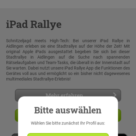
iPad Rallye
Schnitzeljagd meets High-Tech: Bei unserer iPad Rallye in
Aidlingen erleben sie eine Stadtrallye auf der Höhe der Zeit! Mit
original Apple iPads ausgestattet begeben Sie sich bei dieser
Stadtrallye in Aidlingen auf die Suche nach spannenden
Rätselaufgaben und Team-Tasks, die überall in der Innenstadt auf
Sie warten. Dabei nutzt unsere iPad Rallye App die Funktionen des
Gerätes voll aus und ermöglicht so ein bisher nicht dagewesenes
multimediales Stadtrallye-Erlebnis!
Mehr erfahren
Bitte auswählen
Angebot anfordern
Wählen Sie bitte zunächst Ihr Profil aus: