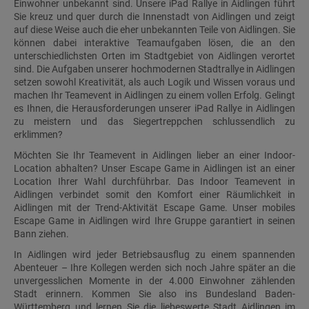
Einwohner unbekannt sind. Unsere iPad Rallye in Aidlingen führt
Sie kreuz und quer durch die Innenstadt von Aidlingen und zeigt
auf diese Weise auch die eher unbekannten Teile von Aidlingen. Sie
können dabei interaktive Teamaufgaben lösen, die an den
unterschiedlichsten Orten im Stadtgebiet von Aidlingen verortet
sind. Die Aufgaben unserer hochmodernen Stadtrallye in Aidlingen
setzen sowohl Kreativität, als auch Logik und Wissen voraus und
machen Ihr Teamevent in Aidlingen zu einem vollen Erfolg. Gelingt
es Ihnen, die Herausforderungen unserer iPad Rallye in Aidlingen
zu meistern und das Siegertreppchen schlussendlich zu
erklimmen?
Möchten Sie Ihr Teamevent in Aidlingen lieber an einer Indoor-
Location abhalten? Unser Escape Game in Aidlingen ist an einer
Location Ihrer Wahl durchführbar. Das Indoor Teamevent in
Aidlingen verbindet somit den Komfort einer Räumlichkeit in
Aidlingen mit der Trend-Aktivität Escape Game. Unser mobiles
Escape Game in Aidlingen wird Ihre Gruppe garantiert in seinen
Bann ziehen.
In Aidlingen wird jeder Betriebsausflug zu einem spannenden
Abenteuer – Ihre Kollegen werden sich noch Jahre später an die
unvergesslichen Momente in der 4.000 Einwohner zählenden
Stadt erinnern. Kommen Sie also ins Bundesland Baden-
Württemberg und lernen Sie die liebeswerte Stadt Aidlingen im