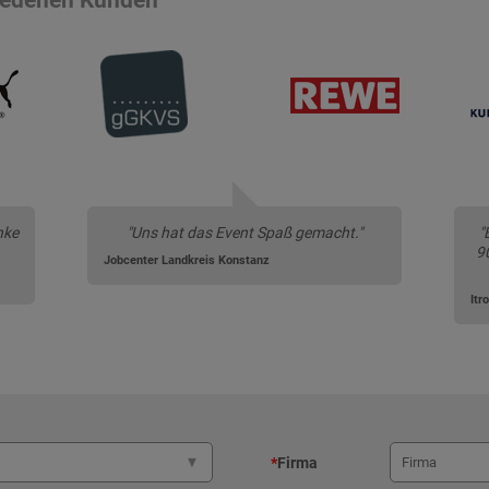
nke
"Uns hat das Event Spaß gemacht."
"
9
Jobcenter Landkreis Konstanz
Itr
*
Firma