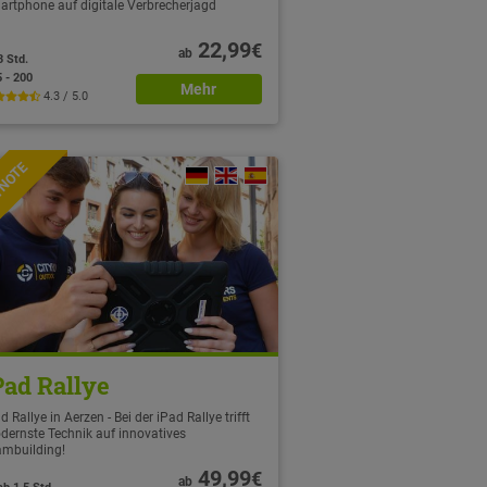
artphone auf digitale Verbrecherjagd
22,99
€
ab
3 Std.
5 - 200
Mehr
4.3 / 5.0
TNOTE
Pad Rallye
d Rallye in Aerzen - Bei der iPad Rallye trifft
dernste Technik auf innovatives
ambuilding!
49,99
€
ab