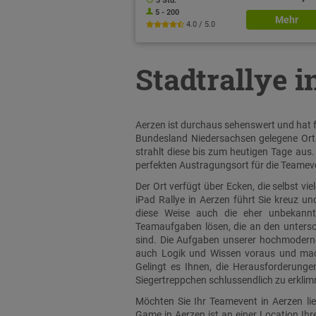
3 Std.
5 - 200
Mehr
4.0 / 5.0
Stadtrallye 
Aerzen ist durchaus sehenswert und hat fü
Bundesland Niedersachsen gelegene Orts
strahlt diese bis zum heutigen Tage aus.
perfekten Austragungsort für die Teameve
Der Ort verfügt über Ecken, die selbst v
iPad Rallye in Aerzen führt Sie kreuz u
diese Weise auch die eher unbekannte
Teamaufgaben lösen, die an den untersch
sind. Die Aufgaben unserer hochmodernen
auch Logik und Wissen voraus und mach
Gelingt es Ihnen, die Herausforderunge
Siegertreppchen schlussendlich zu erkli
Möchten Sie Ihr Teamevent in Aerzen li
Game in Aerzen ist an einer Location Ih