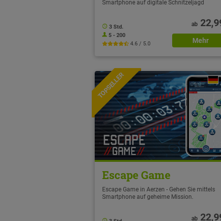
Smartphone auf digitale Schnitzeljagd
22,9
ab
3 Std.
5 - 200
Mehr
4.6 / 5.0
TOPSELLER
NEU
Escape Game
Escape Game in Aerzen - Gehen Sie mittels
Smartphone auf geheime Mission.
22,9
ab