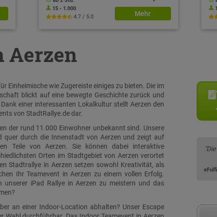
ab 2 Std.
15 - 1.000
Mehr
4.7 / 5.0
in Aerzen
r Einheimische wie Zugereiste einiges zu bieten. Die im
chaft blickt auf eine bewegte Geschichte zurück und
 Dank einer interessanten Lokalkultur stellt Aerzen den
nts von StadtRallye.de dar.
ielen der rund 11.000 Einwohner unbekannt sind. Unsere
nd quer durch die Innenstadt von Aerzen und zeigt auf
n Teile von Aerzen. Sie können dabei interaktive
"Die
iedlichsten Orten im Stadtgebiet von Aerzen verortet
 Stadtrallye in Aerzen setzen sowohl Kreativität, als
eFul
en Ihr Teamevent in Aerzen zu einem vollen Erfolg.
n unserer iPad Rallye in Aerzen zu meistern und das
mmen?
eber an einer Indoor-Location abhalten? Unser Escape
rer Wahl durchführbar. Das Indoor Teamevent in Aerzen