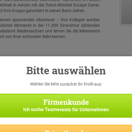
chkeit in Aerzen mit der Trend-Aktivität Escape Game.
 Ihre Gruppe garantiert in seinen Bann ziehen.
u einem spannenden Abenteuer – Ihre Kollegen werden
sslichen Momente in der 11.000 Einwohner zählenden
desland Niedersachsen und lernen Sie die liebeswerte
t von ihrer schönsten Seite kennen.
Bitte auswählen
Wählen Sie bitte zunächst Ihr Profil aus:
serer
 eine
iginal
Firmenkunde
h bei
Ich suche
Teamevents für Unternehmen
e nach
asks,
rten.
p die
 und