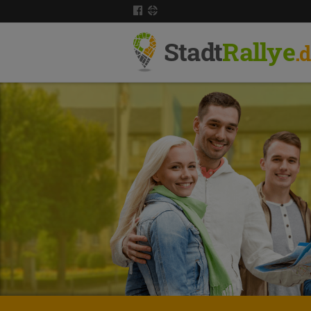
Stadt
Rallye
.