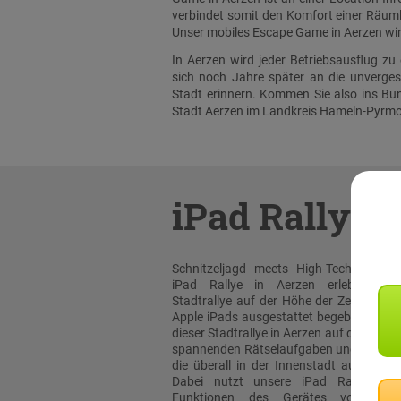
verbindet somit den Komfort einer Räumli
Unser mobiles Escape Game in Aerzen wird
In Aerzen wird jeder Betriebsausflug z
sich noch Jahre später an die unverge
Stadt erinnern. Kommen Sie also ins Bun
Stadt Aerzen im Landkreis Hameln-Pyrmon
iPad Rallye
Schnitzeljagd meets High-Tech: Bei un
iPad Rallye in Aerzen erleben sie
Stadtrallye auf der Höhe der Zeit! Mit or
Apple iPads ausgestattet begeben Sie sic
dieser Stadtrallye in Aerzen auf die Such
spannenden Rätselaufgaben und Team-T
die überall in der Innenstadt auf Sie wa
Dabei nutzt unsere iPad Rallye Ap
Funktionen des Gerätes voll aus