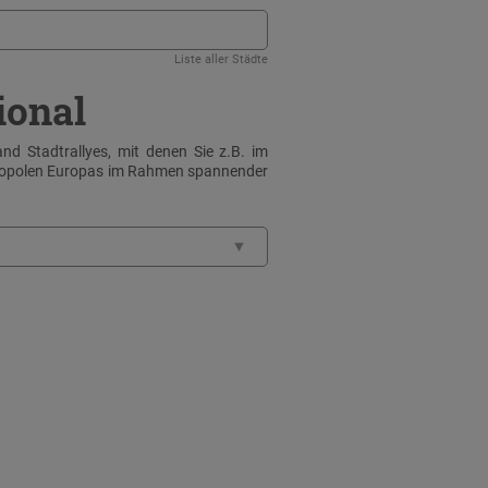
Liste aller Städte
ional
nd Stadtrallyes, mit denen Sie z.B. im
tropolen Europas im Rahmen spannender