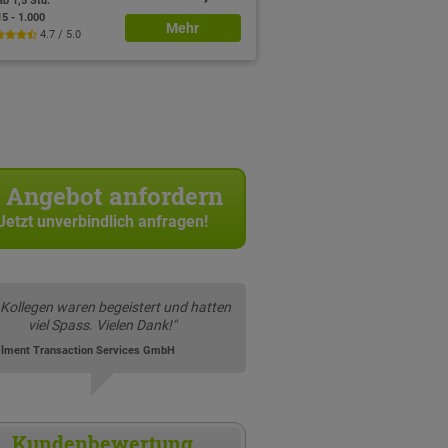
ab 1,5 Std.
15 - 1.000
Mehr
4.7 / 5.0
Angebot anfordern
Jetzt unverbindlich anfragen!
 Kollegen waren begeistert und hatten
viel Spass. Vielen Dank!"
filment Transaction Services GmbH
Kundenbewertung