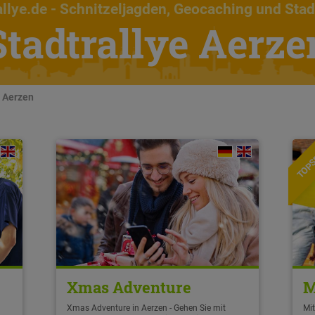
llye.de
- Schnitzeljagden, Geocaching und Stad
Stadtrallye Aerze
n Aerzen
TOPS
Xmas Adventure
M
Xmas Adventure in Aerzen - Gehen Sie mit
Mit