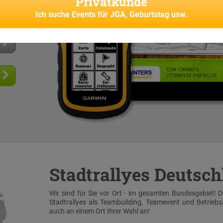
Privatkunde
senes
Ich suche
Events für JGA, Geburtstag usw.
Stadtrallyes Deutsc
Wir sind für Sie vor Ort - im gesamten Bundesgebiet! 
Stadtrallyes als Teambuilding, Teamevent und Betrieb
auch an einem Ort Ihrer Wahl an!