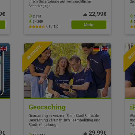
Ihrem Smartphone auf weihnachtliche
Sm
Schnitzeljagd!
9
22,99
€
€
ab
2 Std.
5 - 200
Mehr
4.1 / 5.0
BESTNOTE
BES
Geocaching
i
Geocaching in Aerzen - Beim StadtRallye.de
iPa
Geocaching vereinen sich Teambuilding und
mo
Stadtentdeckung!
Te
9
29,99
€
€
ab