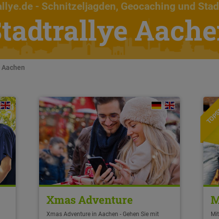
llye.de
- Schnitzeljagden, Geocaching und Stad
tadtrallye Aach
n Aachen
TOPS
Xmas Adventure
M
Xmas Adventure in Aachen - Gehen Sie mit
Mit