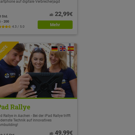
artphone auf digitale Verbrecherjagd
22,99
€
ab
3 Std.
5 - 200
Mehr
4.3 / 5.0
TNOTE
Pad Rallye
d Rallye in Aachen - Bei der iPad Rallye trifft
dernste Technik auf innovatives
ambuilding!
49,99
€
ab