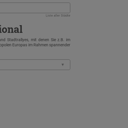
Liste aller Städte
ional
nd Stadtrallyes, mit denen Sie z.B. im
tropolen Europas im Rahmen spannender