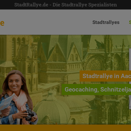
StadtRallye.de - Die Stadtrallye Spezialisten
de
Stadtrallyes
Stadtrallye in Aa
Geocaching, Schnitzelj