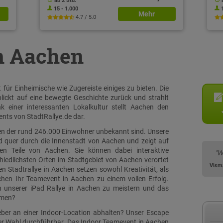
ab 2 Std.
15 - 1.000
Mehr
4.7 / 5.0
in Aachen
ür Einheimische wie Zugereiste einiges zu bieten. Die
ickt auf eine bewegte Geschichte zurück und strahlt
 einer interessanten Lokalkultur stellt Aachen den
nts von StadtRallye.de dar.
ielen der rund 246.000 Einwohner unbekannt sind. Unsere
nd quer durch die Innenstadt von Aachen und zeigt auf
n Teile von Aachen. Sie können dabei interaktive
"W
iedlichsten Orten im Stadtgebiet von Aachen verortet
Vism
 Stadtrallye in Aachen setzen sowohl Kreativität, als
en Ihr Teamevent in Aachen zu einem vollen Erfolg.
n unserer iPad Rallye in Aachen zu meistern und das
mmen?
eber an einer Indoor-Location abhalten? Unser Escape
rer Wahl durchführbar. Das Indoor Teamevent in Aachen