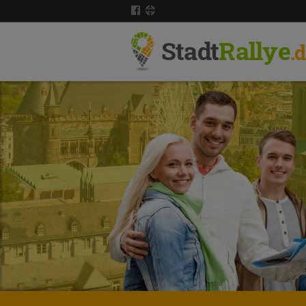
Stadt
Rallye
.