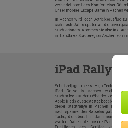
verbindet somit den Komfort einer Räumli
Unser mobiles Escape Game in Aachen wird
In Aachen wird jeder Betriebsausflug z
sich noch Jahre später an die unverge
Stadt erinnern. Kommen Sie also ins Bund
im Landkreis Städteregion Aachen von ihr
iPad Rallye
Schnitzeljagd meets High-Tech: Bei un
iPad Rallye in Aachen erleben sie
Stadtrallye auf der Höhe der Zeit! Mit or
Apple iPads ausgestattet begeben Sie sic
dieser Stadtrallye in Aachen auf die 
nach spannenden Rätselaufgaben und 
Tasks, die überall in der Innenstadt au
warten. Dabei nutzt unsere iPad Rallye A
Funktionen des Gerätes voll aus