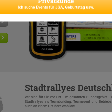
Privatkunde
senes
Ich suche
Events für JGA, Geburtstag usw.
Stadtrallyes Deutsc
Wir sind für Sie vor Ort - im gesamten Bundesgebiet! 
Stadtrallyes als Teambuilding, Teamevent und Betrieb
auch an einem Ort Ihrer Wahl an!