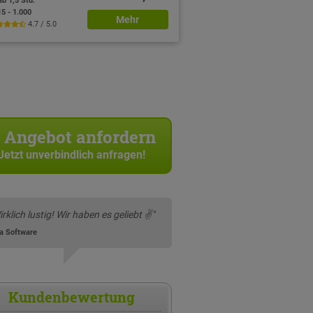
ab 1,5 Std.
15 - 1.000
Mehr
4.7 / 5.0
Angebot anfordern
Jetzt unverbindlich anfragen!
irklich lustig! Wir haben es geliebt ✌️"
a Software
Kundenbewertung