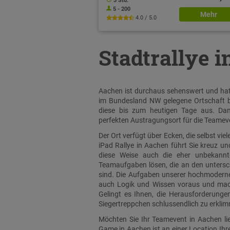
3 Std.
5 - 200
Mehr
4.0 / 5.0
Stadtrallye 
Aachen ist durchaus sehenswert und hat f
im Bundesland NW gelegene Ortschaft bl
diese bis zum heutigen Tage aus. Dank
perfekten Austragungsort für die Teameve
Der Ort verfügt über Ecken, die selbst v
iPad Rallye in Aachen führt Sie kreuz u
diese Weise auch die eher unbekannte
Teamaufgaben lösen, die an den untersch
sind. Die Aufgaben unserer hochmodernen
auch Logik und Wissen voraus und mach
Gelingt es Ihnen, die Herausforderunge
Siegertreppchen schlussendlich zu erkli
Möchten Sie Ihr Teamevent in Aachen li
Game in Aachen ist an einer Location Ih