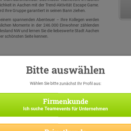
chkeit in Aachen mit der Trend-Aktivität Escape Game.
 Ihre Gruppe garantiert in seinen Bann ziehen.
u einem spannenden Abenteuer – Ihre Kollegen werden
sslichen Momente in der 246.000 Einwohner zählenden
esland NW und lernen Sie die liebeswerte Stadt Aachen
er schönsten Seite kennen.
Bitte auswählen
Wählen Sie bitte zunächst Ihr Profil aus:
serer
 eine
iginal
Firmenkunde
h bei
Ich suche
Teamevents für Unternehmen
Suche
Team-
f Sie
pp die
 und