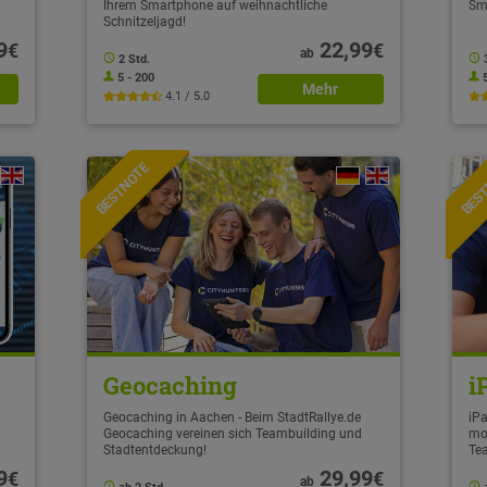
Ihrem Smartphone auf weihnachtliche
Sm
Schnitzeljagd!
9
22,99
€
€
ab
2 Std.
5 - 200
Mehr
4.1 / 5.0
BESTNOTE
BES
Geocaching
i
Geocaching in Aachen - Beim StadtRallye.de
iPa
Geocaching vereinen sich Teambuilding und
mo
Stadtentdeckung!
Te
9
29,99
€
€
ab