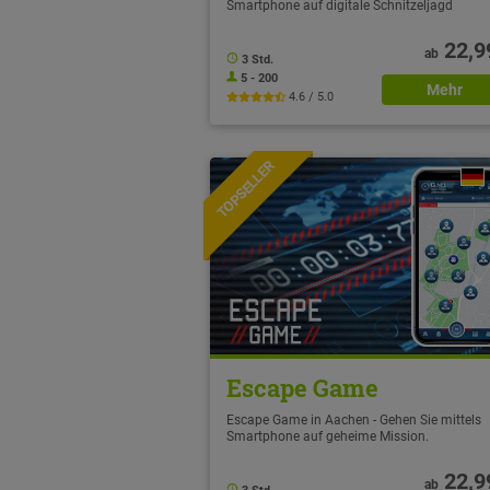
Smartphone auf digitale Schnitzeljagd
22,9
ab
3 Std.
5 - 200
Mehr
4.6 / 5.0
TOPSELLER
NEU
Escape Game
Escape Game in Aachen - Gehen Sie mittels
Smartphone auf geheime Mission.
22,9
ab