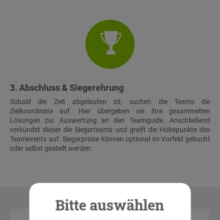
3. Abschluss & Siegerehrung
Sobald die Zeit abgelaufen ist, suchen die Teams die
Zielkoordinate auf. Hier übergeben sie ihre gesammelten
Lösungen zur Auswertung an den Teamguide. Anschließend
verkündet dieser die Siegerteams und greift die Höhepunkte des
Teamevents auf. Siegerpreise können optional im Vorfeld gebucht
oder selbst gestellt werden.
Bitte auswählen