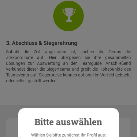
3. Abschluss & Siegerehrung
Sobald die Zeit abgelaufen ist, suchen die Teams die
Zielkoordinate auf. Hier übergeben sie ihre gesammelten
Lösungen zur Auswertung an den Teamguide. Anschließend
verkündet dieser die Siegerteams und greift die Höhepunkte des
Teamevents auf. Siegerpreise können optional im Vorfeld gebucht
oder selbst gestellt werden.
Bitte auswählen
Nicht
Leistungen
verfügbar!
Wählen Sie bitte zunächst Ihr Profil aus:
Begrüßung und