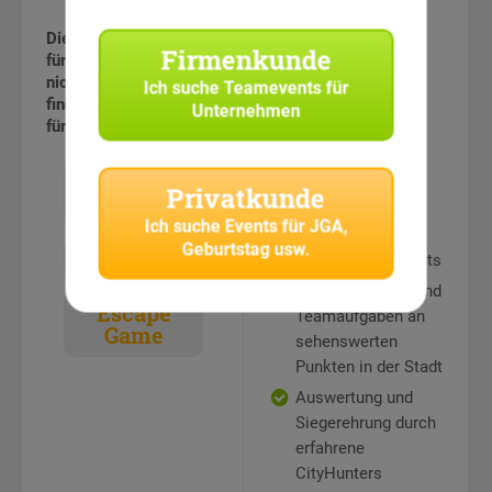
Einführung durch
Diese Veranstaltung ist
erfahrene
Firmenkunde
für Privatkunden leider
CityHunters
nicht buchbar! Hier
Ich suche
Teamevents für
Teamguides
finden Sie Alternativen
Unternehmen
für Privatkunden:
Ausführliche
Erläuterung der
GPS
eingesetzten
Privatkunde
Schatzsuche
Technik
Ich suche
Events für JGA,
Hilfe-Hotline
Geburtstag usw.
Schnitzeljagd
während des Events
Rätselstationen und
Escape
Teamaufgaben an
Game
sehenswerten
Punkten in der Stadt
Auswertung und
Siegerehrung durch
erfahrene
CityHunters