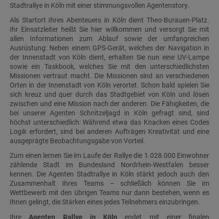
Stadtrallye in Köln mit einer stimmungsvollen Agentenstory.
Als Startort Ihres Abenteuers in Köln dient Theo-Burauen-Platz.
Ihr Einsatzleiter heißt Sie hier willkommen und versorgt Sie mit
allen Informationen zum Ablauf sowie der umfangreichen
Ausrüstung: Neben einem GPS-Gerät, welches der Navigation in
der Innenstadt von Köln dient, erhalten Sie nun eine UV-Lampe
sowie ein Taskbook, welches Sie mit den unterschiedlichsten
Missionen vertraut macht. Die Missionen sind an verschiedenen
Orten in der Innenstadt von Köln verortet. Schon bald spielen Sie
sich kreuz und quer durch das Stadtgebiet von Köln und lösen
zwischen und eine Mission nach der anderen. Die Fähigkeiten, die
bei unserer Agenten Schnitzeljagd in Köln gefragt sind, sind
höchst unterschiedlich: Während etwa das Knacken eines Codes
Logik erfordert, sind bei anderen Aufträgen Kreativität und eine
ausgeprägte Beobachtungsgabe von Vorteil.
Zum einen lernen Sie im Laufe der Rallye die 1.028.000 Einwohner
zählende Stadt im Bundesland Nordrhein-Westfalen besser
kennen. Die Agenten Stadtrallye in Köln stärkt jedoch auch den
Zusammenhalt Ihres Teams – schließlich können Sie im
Wettbewerb mit den übrigen Teams nur dann bestehen, wenn es
Ihnen gelingt, die Stärken eines jedes Teilnehmers einzubringen.
Ihre
Agenten Rallye in Köln
endet mit einer finalen