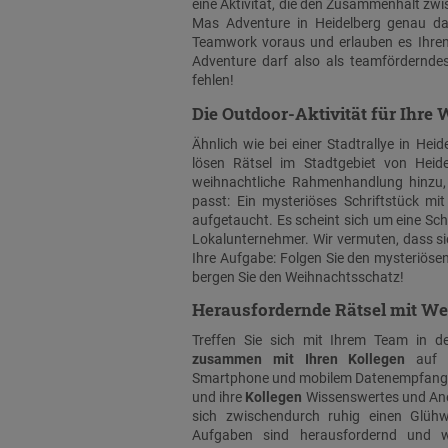
eine Aktivität, die den Zusammenhalt zw
Mas Adventure in Heidelberg genau das 
Teamwork voraus und erlauben es Ihren 
Adventure darf also als teamförderndes
fehlen!
Die Outdoor-Aktivität für Ihre 
Ähnlich wie bei einer Stadtrallye in Hei
lösen Rätsel im Stadtgebiet von Hei
weihnachtliche Rahmenhandlung hinzu, 
passt: Ein mysteriöses Schriftstück mit
aufgetaucht. Es scheint sich um eine Sch
Lokalunternehmer. Wir vermuten, dass si
Ihre Aufgabe: Folgen Sie den mysteriös
bergen Sie den Weihnachtsschatz!
Herausfordernde Rätsel mit W
Treffen Sie sich mit Ihrem Team in d
zusammen mit Ihren Kollegen
auf e
Smartphone und mobilem Datenempfang ka
und ihre
Kollegen
Wissenswertes und Ane
sich zwischendurch ruhig einen Glüh
Aufgaben sind herausfordernd und