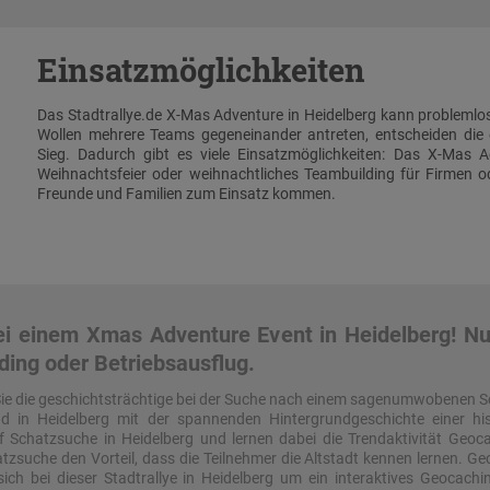
Einsatzmöglichkeiten
Das Stadtrallye.de X-Mas Adventure in Heidelberg kann problemlo
Wollen mehrere Teams gegeneinander antreten, entscheiden die
Sieg. Dadurch gibt es viele Einsatzmöglichkeiten: Das X-Mas A
Weihnachtsfeier oder weihnachtliches Teambuilding für Firmen ode
Freunde und Familien zum Einsatz kommen.
i einem Xmas Adventure Event in Heidelberg! Nut
ding oder Betriebsausflug.
Sie die geschichtsträchtige bei der Suche nach einem sagenumwobenen S
agd in Heidelberg mit der spannenden Hintergrundgeschichte einer his
 Schatzsuche in Heidelberg und lernen dabei die Trendaktivität Geoc
tzsuche den Vorteil, dass die Teilnehmer die Altstadt kennen lernen. Geo
ich bei dieser Stadtrallye in Heidelberg um ein interaktives Geocachin