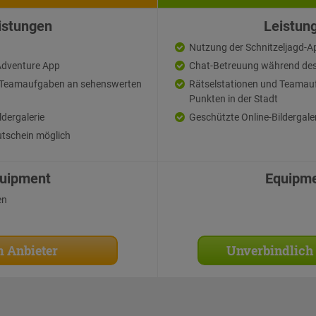
istungen
Leistun
Nutzung der Schnitzeljagd-A
Adventure App
Chat-Betreuung während des
d Teamaufgaben an sehenswerten
Rätselstationen und Teamau
Punkten in der Stadt
ldergalerie
Geschützte Online-Bildergale
tschein möglich
uipment
Equipm
en
 Anbieter
Unverbindlich