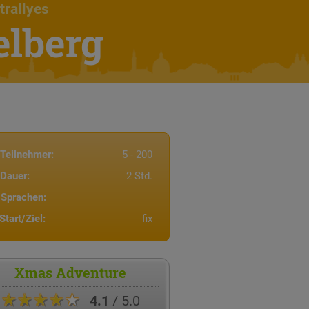
trallyes
elberg
Teilnehmer:
5 - 200
Dauer:
2 Std.
Sprachen:
Start/Ziel:
fix
Xmas Adventure
★★★★★
4.1
/ 5.0