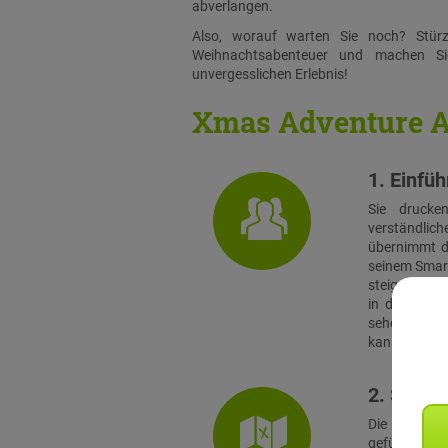
abverlangen.
Also, worauf warten Sie noch? Stür
Weihnachtsabenteuer und machen S
unvergesslichen Erlebnis!
Xmas Adventure A
1. Einfü
Sie drucke
verständlich
übernimmt di
seinem Smart
steigen alle
in das Spie
sehen sich a
kann es losg
2. Stadtr
Die Teams s
geführt, zu i