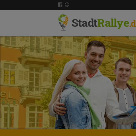
Stadt
Rallye
.