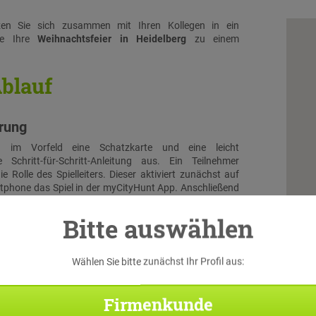
zen Sie sich zusammen mit Ihren Kollegen in ein
ie Ihre
Weihnachtsfeier in Heidelberg
zu einem
blauf
hrung
n im Vorfeld eine Schatzkarte und eine leicht
e Schritt-für-Schritt-Anleitung aus. Ein Teilnehmer
e Rolle des Spielleiters. Dieser aktiviert zunächst auf
phone das Spiel in der myCityHunt App. Anschließend
 anderen Teilnehmer mit ihren Smartphones über die App
l ein und suchen sich eine passende Rolle aus. Dann
Bitte auswählen
lle Teilnehmer gemeinsam das Intro-Video an und schon
ehen!
Wählen Sie bitte zunächst Ihr Profil aus:
allye
Firmenkunde
trömen, von der der Navigation ihres Smartphones
hrer ersten Rätselstation in Heidelberg. Insgesamt gibt