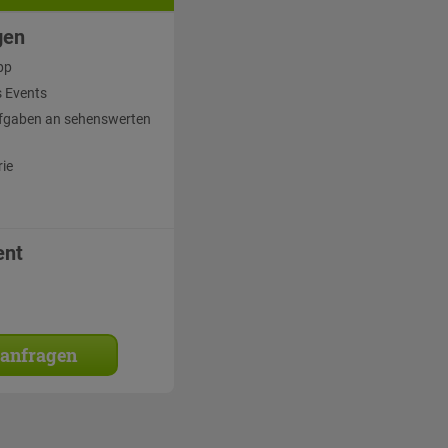
gen
pp
 Events
fgaben an sehenswerten
rie
ent
 anfragen