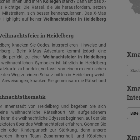
ischen Ihnen und Ihren
Kollegen
stärkt? Dann ist das X-
Richtige: Die Rätsel, die Sie herausfordern, setzen
Mitstreitern, sich besser kennenzulernen. Das X-Mas
 Highlight auf keiner
Weihnachtsfeier in Heidelberg
Weihnachtsfeier in Heidelberg
delberg knacken Sie Codes, interpretieren Hinweise und
delberg . Beim X-Mas Adventure kommt jedoch eine
Xma
die perfekt zu einer
Weihnachtsfeier in Heidelberg
 weihnachtlichen Symbolen ist kürzlich in Heidelberg
atzkarte zu handeln, verfasst von einem exzentrischen
e den Weg zu einem Schatz mitten in Heidelberg weist.
en Anweisungen, knacken Sie gemeinsam die Rätsel und
Xma
eihnachtsthematik
Inte
er Innenstadt von Heidelberg und begeben Sie sich
ine weihnachtliche Rätseltour! Mit aufgeladenem
nn die weihnachtliche Odyssee beginnen, auf der Sie
kdoten über das Weihnachtsfest erfahren. Gönnen Sie
wein oder Kinderpunsch zur Stärkung, denn unsere
Xma
 werden Ihrem Team Zusammenhalt und Köpfchen