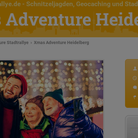
llye.de
- Schnitzeljagden, Geocaching und Stad
Adventure Heid
re Stadtrallye
Xmas Adventure Heidelberg