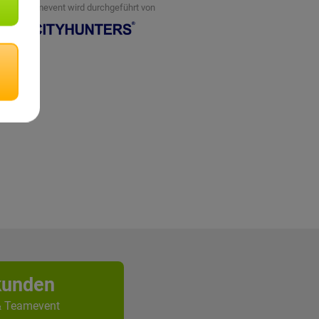
eses Teamevent wird durchgeführt von
kunden
& Teamevent