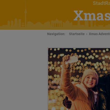
StadtRa
Xmas 
Navigation:
Startseite
Xmas Adventu