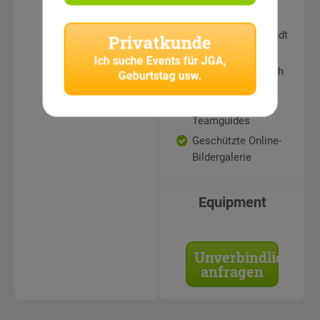
Teamaufgaben an
sehenswerten
Punkten in der Stadt
Privatkunde
Auswertung und
Ich suche
Events für JGA,
Siegerehrung durch
Geburtstag usw.
erfahrene
CityHunters
Teamguides
Geschützte Online-
Bildergalerie
Equipment
Unverbindlich
anfragen