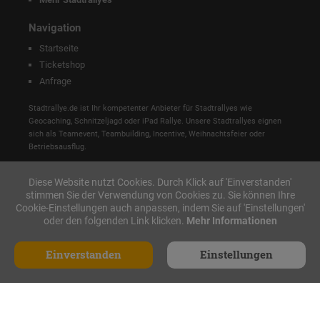
Navigation
Startseite
Ticketshop
Anfrage
Stadtrallye.de ist Ihr kompetenter Anbieter für Stadtrallyes wie
Geocaching, Schnitzeljagd oder iPad Rallye. Unsere Stadtrallyes eignen
sich als Teamevent, Teambuilding, Incentive, Weihnachtsfeier oder
Betriebsausflug.
Diese Website nutzt Cookies. Durch Klick auf 'Einverstanden'
stimmen Sie der Verwendung von Cookies zu. Sie können Ihre
Cookie-Einstellungen auch anpassen, indem Sie auf 'Einstellungen'
oder den folgenden Link klicken.
Mehr Informationen
Einverstanden
Einstellungen
Anfrage
Made with ♥ in Nürnberg