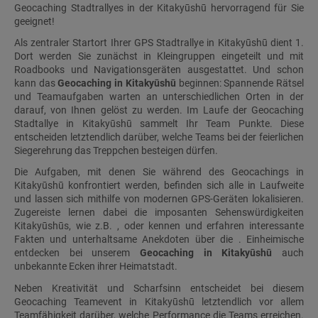
Geocaching Stadtrallyes in der Kitakyūshū hervorragend für Sie
geeignet!
Als zentraler Startort Ihrer GPS Stadtrallye in Kitakyūshū dient 1.
Dort werden Sie zunächst in Kleingruppen eingeteilt und mit
Roadbooks und Navigationsgeräten ausgestattet. Und schon
kann das
Geocaching in Kitakyūshū
beginnen: Spannende Rätsel
und Teamaufgaben warten an unterschiedlichen Orten in der
darauf, von Ihnen gelöst zu werden. Im Laufe der Geocaching
Stadtallye in Kitakyūshū sammelt Ihr Team Punkte. Diese
entscheiden letztendlich darüber, welche Teams bei der feierlichen
Siegerehrung das Treppchen besteigen dürfen.
Die Aufgaben, mit denen Sie während des Geocachings in
Kitakyūshū konfrontiert werden, befinden sich alle in Laufweite
und lassen sich mithilfe von modernen GPS-Geräten lokalisieren.
Zugereiste lernen dabei die imposanten Sehenswürdigkeiten
Kitakyūshūs, wie z.B. , oder kennen und erfahren interessante
Fakten und unterhaltsame Anekdoten über die . Einheimische
entdecken bei unserem
Geocaching in Kitakyūshū
auch
unbekannte Ecken ihrer Heimatstadt.
Neben Kreativität und Scharfsinn entscheidet bei diesem
Geocaching Teamevent in Kitakyūshū letztendlich vor allem
Teamfähigkeit darüber, welche Performance die Teams erreichen.