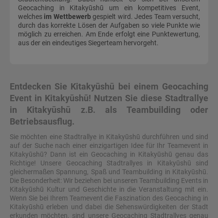
Geocaching in Kitakyūshū um ein kompetitives Event,
welches
im Wettbewerb
gespielt wird. Jedes Team versucht,
durch das korrekte Lösen der Aufgaben so viele Punkte wie
möglich zu erreichen. Am Ende erfolgt eine Punktewertung,
aus der ein eindeutiges Siegerteam hervorgeht.
Entdecken Sie Kitakyūshū bei einem Geocaching
Event in Kitakyūshū! Nutzen Sie diese Stadtrallye
in Kitakyūshū z.B. als Teambuilding oder
Betriebsausflug.
Sie möchten eine Stadtrallye in Kitakyūshū durchführen und sind
auf der Suche nach einer einzigartigen Idee für Ihr Teamevent in
Kitakyūshū? Dann ist ein Geocaching in Kitakyūshū genau das
Richtige! Unsere Geocaching Stadtrallyes in Kitakyūshū sind
gleichermaßen Spannung, Spaß und Teambuilding in Kitakyūshū.
Die Besonderheit: Wir beziehen bei unseren Teambuilding Events in
Kitakyūshū Kultur und Geschichte in die Veranstaltung mit ein.
Wenn Sie bei Ihrem Teamevent die Faszination des Geocaching in
Kitakyūshū erleben und dabei die Sehenswürdigkeiten der Stadt
erkunden möchten, sind unsere Geocaching Stadtrallyes genau