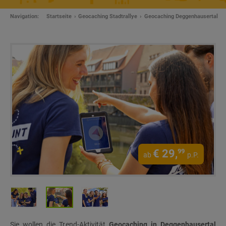
Navigation:
Startseite
Geocaching Stadtrallye
Geocaching Deggenhausertal
€
29,
99
ab
p.P.
Sie wollen die Trend-Aktivität
Geocaching in Deggenhausertal