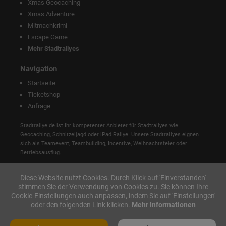
Xmas Geocaching
Xmas Adventure
Mitmachkrimi
Escape Game
Mehr Stadtrallyes
Navigation
Startseite
Ticketshop
Anfrage
Stadtrallye.de ist Ihr kompetenter Anbieter für Stadtrallyes wie
Geocaching, Schnitzeljagd oder iPad Rallye. Unsere Stadtrallyes eignen
sich als Teamevent, Teambuilding, Incentive, Weihnachtsfeier oder
Betriebsausflug.
Diese Website nutzt Cookies. Durch Klick auf 'Einverstanden'
stimmen Sie der Verwendung von Cookies zu. Sie können Ihre
Cookie-Einstellungen auch anpassen, indem Sie auf 'Einstellungen'
oder den folgenden Link klicken.
Mehr Informationen