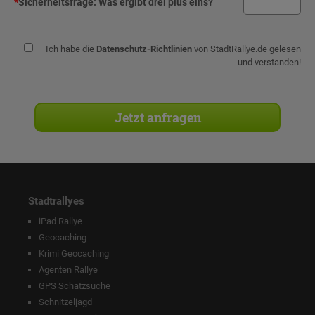
*
Sicherheitsfrage:
Was ergibt drei plus eins?
Ich habe die
Datenschutz-Richtlinien
von StadtRallye.de gelesen
und verstanden!
Stadtrallyes
iPad Rallye
Geocaching
Krimi Geocaching
Agenten Rallye
GPS Schatzsuche
Schnitzeljagd