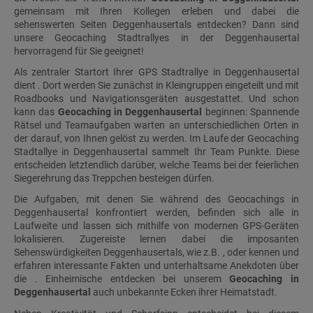
gemeinsam mit Ihren Kollegen erleben und dabei die
sehenswerten Seiten Deggenhausertals entdecken? Dann sind
unsere Geocaching Stadtrallyes in der Deggenhausertal
hervorragend für Sie geeignet!
Als zentraler Startort Ihrer GPS Stadtrallye in Deggenhausertal
dient . Dort werden Sie zunächst in Kleingruppen eingeteilt und mit
Roadbooks und Navigationsgeräten ausgestattet. Und schon
kann das
Geocaching in Deggenhausertal
beginnen: Spannende
Rätsel und Teamaufgaben warten an unterschiedlichen Orten in
der darauf, von Ihnen gelöst zu werden. Im Laufe der Geocaching
Stadtallye in Deggenhausertal sammelt Ihr Team Punkte. Diese
entscheiden letztendlich darüber, welche Teams bei der feierlichen
Siegerehrung das Treppchen besteigen dürfen.
Die Aufgaben, mit denen Sie während des Geocachings in
Deggenhausertal konfrontiert werden, befinden sich alle in
Laufweite und lassen sich mithilfe von modernen GPS-Geräten
lokalisieren. Zugereiste lernen dabei die imposanten
Sehenswürdigkeiten Deggenhausertals, wie z.B. , oder kennen und
erfahren interessante Fakten und unterhaltsame Anekdoten über
die . Einheimische entdecken bei unserem
Geocaching in
Deggenhausertal
auch unbekannte Ecken ihrer Heimatstadt.