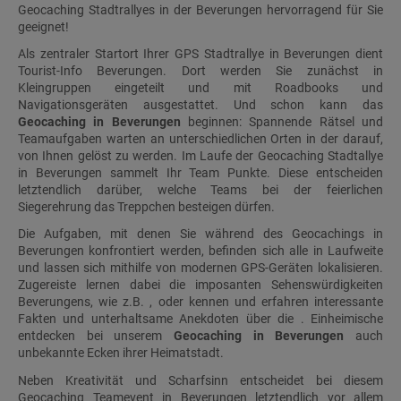
Geocaching Stadtrallyes in der Beverungen hervorragend für Sie
geeignet!
Als zentraler Startort Ihrer GPS Stadtrallye in Beverungen dient
Tourist-Info Beverungen. Dort werden Sie zunächst in
Kleingruppen eingeteilt und mit Roadbooks und
Navigationsgeräten ausgestattet. Und schon kann das
Geocaching in Beverungen
beginnen: Spannende Rätsel und
Teamaufgaben warten an unterschiedlichen Orten in der darauf,
von Ihnen gelöst zu werden. Im Laufe der Geocaching Stadtallye
in Beverungen sammelt Ihr Team Punkte. Diese entscheiden
letztendlich darüber, welche Teams bei der feierlichen
Siegerehrung das Treppchen besteigen dürfen.
Die Aufgaben, mit denen Sie während des Geocachings in
Beverungen konfrontiert werden, befinden sich alle in Laufweite
und lassen sich mithilfe von modernen GPS-Geräten lokalisieren.
Zugereiste lernen dabei die imposanten Sehenswürdigkeiten
Beverungens, wie z.B. , oder kennen und erfahren interessante
Fakten und unterhaltsame Anekdoten über die . Einheimische
entdecken bei unserem
Geocaching in Beverungen
auch
unbekannte Ecken ihrer Heimatstadt.
Neben Kreativität und Scharfsinn entscheidet bei diesem
Geocaching Teamevent in Beverungen letztendlich vor allem