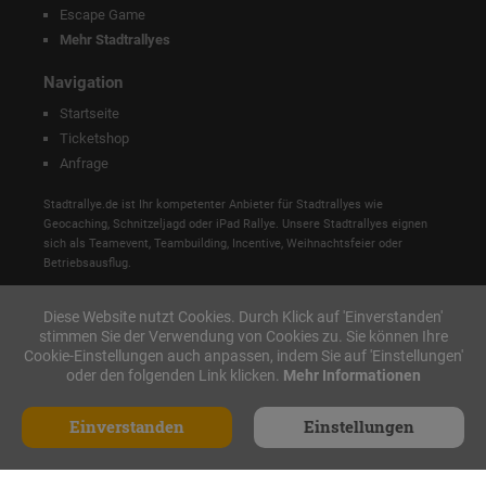
Escape Game
Mehr Stadtrallyes
Navigation
Startseite
Ticketshop
Anfrage
Stadtrallye.de ist Ihr kompetenter Anbieter für Stadtrallyes wie
Geocaching, Schnitzeljagd oder iPad Rallye. Unsere Stadtrallyes eignen
sich als Teamevent, Teambuilding, Incentive, Weihnachtsfeier oder
Betriebsausflug.
Diese Website nutzt Cookies. Durch Klick auf 'Einverstanden'
stimmen Sie der Verwendung von Cookies zu. Sie können Ihre
Cookie-Einstellungen auch anpassen, indem Sie auf 'Einstellungen'
oder den folgenden Link klicken.
Mehr Informationen
Einverstanden
Einstellungen
Anfrage
Made with ♥ in Nürnberg