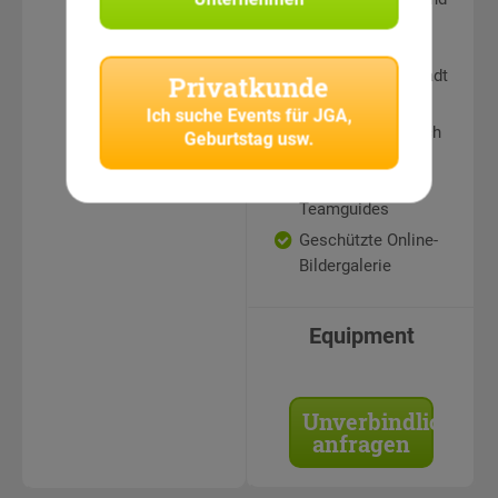
Teamaufgaben an
sehenswerten
Punkten in der Stadt
Privatkunde
Auswertung und
Ich suche
Events für JGA,
Siegerehrung durch
Geburtstag usw.
erfahrene
CityHunters
Teamguides
Geschützte Online-
Bildergalerie
Equipment
Unverbindlich
anfragen