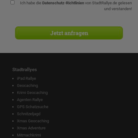
Ich habe die
Datenschutz-Richtlinien
von StadtRallye.de gelesen
und verstanden!
Stadtrallyes
iPad Rallye
Geocaching
Krimi Geocaching
Agenten Rallye
GPS Schatzsuche
Schnitzeljagd
Xmas Geocaching
Xmas Adventure
Mitmachkrimi