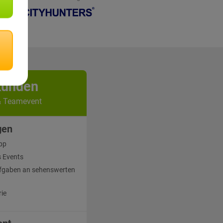
kunden
& Teamevent
gen
pp
 Events
fgaben an sehenswerten
rie