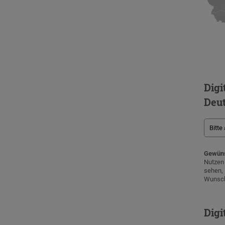
Digi
Deu
Gewüns
Nutze
sehen
Wunsch
Digi