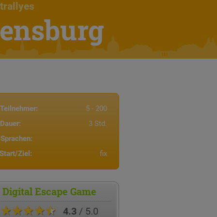
trallyes
gensburg
Teilnehmer:
5 - 200
Dauer:
3 Std.
Sprachen:
Start/Ziel:
fix
Digital Escape Game
★★★★★
4.3
/ 5.0