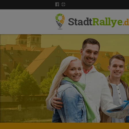
Stadt
Rallye
.