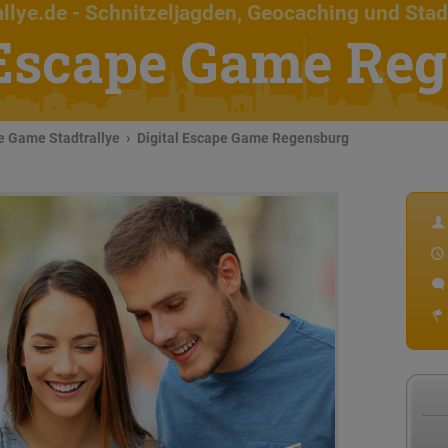
llye.de
- Schnitzeljagden, Geocaching und Stad
 Escape Game Re
pe Game Stadtrallye
Digital Escape Game Regensburg