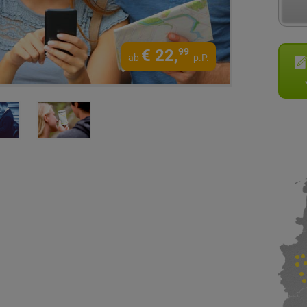
€
22,
99
ab
p.P.