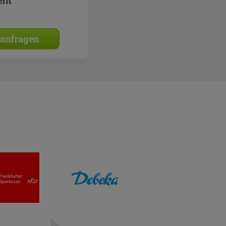
ent
 anfragen