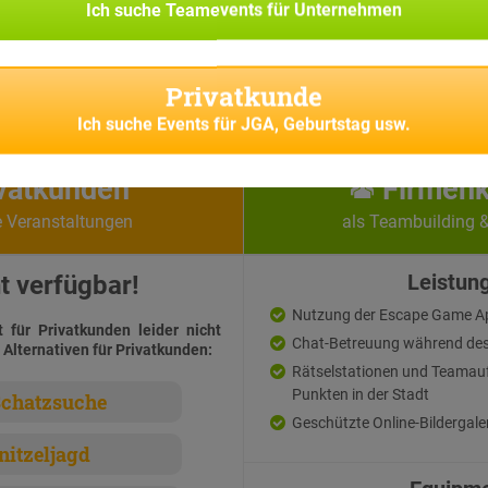
Ich suche
Teamevents für Unternehmen
Privatkunde
Ich suche
Events für JGA, Geburtstag usw.
vatkunden
Firmen
e Veranstaltungen
als Teambuilding 
t verfügbar!
Leistun
Nutzung der Escape Game A
t für Privatkunden leider nicht
Chat-Betreuung während des
 Alternativen für Privatkunden:
Rätselstationen und Teamau
Punkten in der Stadt
chatzsuche
Geschützte Online-Bildergale
nitzeljagd