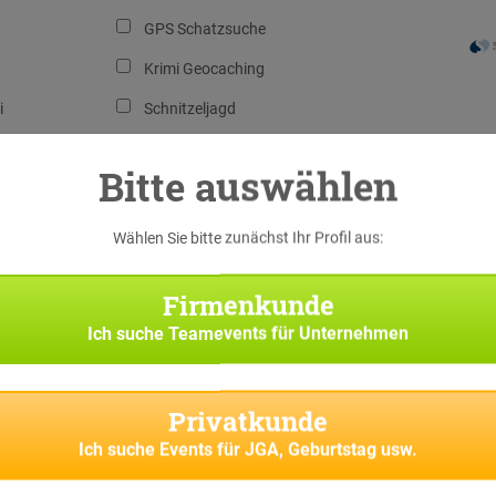
GPS Schatzsuche
Krimi Geocaching
i
Schnitzeljagd
ure
Xmas Geocaching
Bitte auswählen
n
Wählen Sie bitte zunächst Ihr Profil aus:
Firmenkunde
Ich suche
Teamevents für Unternehmen
Privatkunde
Ich suche
Events für JGA, Geburtstag usw.