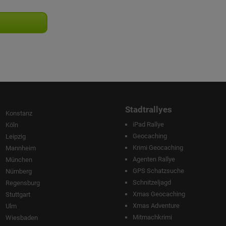
Stadtrallyes
Konstanz
iPad Rallye
Köln
Geocaching
Leipzig
Krimi Geocaching
Mannheim
Agenten Rallye
München
GPS Schatzsuche
Nürnberg
Schnitzeljagd
Regensburg
Xmas Geocaching
Stuttgart
Xmas Adventure
Ulm
Mitmachkrimi
Wiesbaden