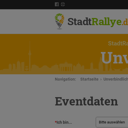
Stadt
Rallye
.
StadtRa
Unv
Navigation:
Startseite
Unverbindlic
Eventdaten
*
Ich bin...