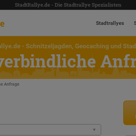
StadtRallye.de - Die Stadtrallye Spezialisten
de
Stadtrallyes
llye.de
- Schnitzeljagden, Geocaching und Stad
erbindliche Anf
he Anfrage