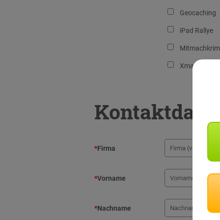
Geocaching
iPad Rallye
Mitmachkrim
Xmas Advent
Kontaktdate
*
Firma
*
Vorname
*
Nachname