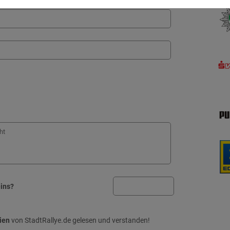
eins?
ien
von StadtRallye.de gelesen und verstanden!