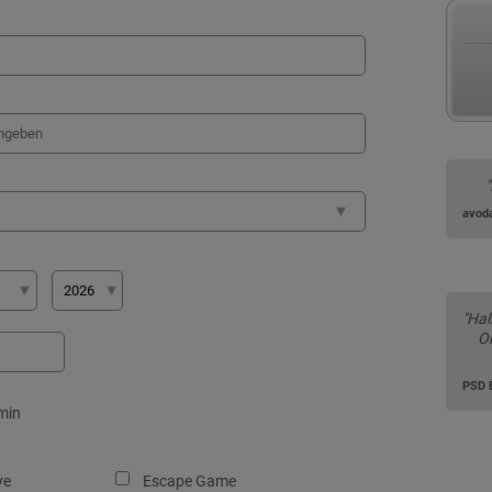
avod
"Hal
Or
PSD 
min
ye
Escape Game