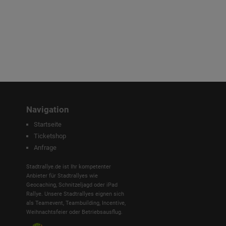
Navigation
Startseite
Ticketshop
Anfrage
Stadtrallye.de ist Ihr kompetenter
Anbieter für Stadtrallyes wie
Geocaching, Schnitzeljagd oder iPad
Rallye. Unsere Stadtrallyes eignen sich
als Teamevent, Teambuilding, Incentive,
Weihnachtsfeier oder Betriebsausflug.