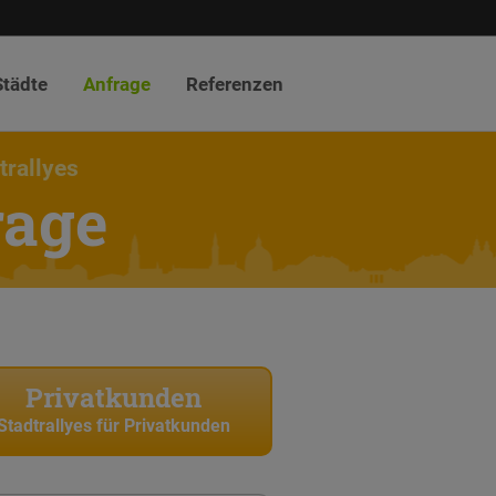
Städte
Anfrage
Referenzen
trallyes
rage
Privatkunden
Stadtrallyes für Privatkunden