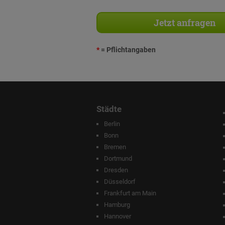
*
= Pflichtangaben
Städte
Berlin
Bonn
Bremen
Dortmund
Dresden
Düsseldorf
Frankfurt am Main
Hamburg
Hannover