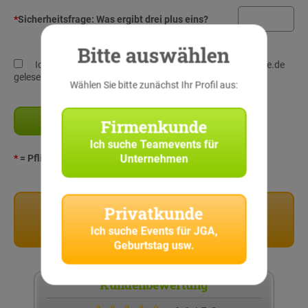
*
Sicherheitsfrage:
Was ergibt drei plus eins?
Bitte auswählen
Ich habe die
Datenschutz-Richtlinien
von StadtRallye.de
gelesen und verstanden!
Wählen Sie bitte zunächst Ihr Profil aus:
Firmenkunde
Ich suche
Teamevents für
Unternehmen
*
= Pflichtangaben
Privatkunden
Privatkunde
Stadtrallyes für Privatkunden
Ich suche
Events für JGA,
Geburtstag usw.
Kundenbewertung