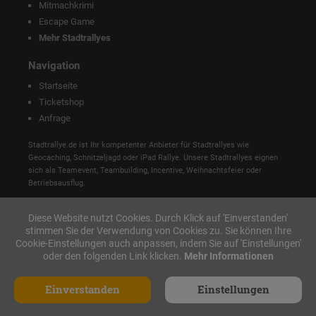
Mitmachkrimi
Escape Game
Mehr Stadtrallyes
Navigation
Startseite
Ticketshop
Anfrage
Stadtrallye.de ist Ihr kompetenter Anbieter für Stadtrallyes wie
Geocaching, Schnitzeljagd oder iPad Rallye. Unsere Stadtrallyes eignen
sich als Teamevent, Teambuilding, Incentive, Weihnachtsfeier oder
Betriebsausflug.
Diese Website nutzt Cookies. Durch Klick auf 'Einverstanden'
stimmen Sie der Verwendung von Cookies zu. Sie können Ihre
Cookie-Einstellungen auch anpassen, indem Sie auf 'Einstellungen'
oder den folgenden Link klicken.
Mehr Informationen
Einverstanden
Einstellungen
Made with ♥ in Nürnberg