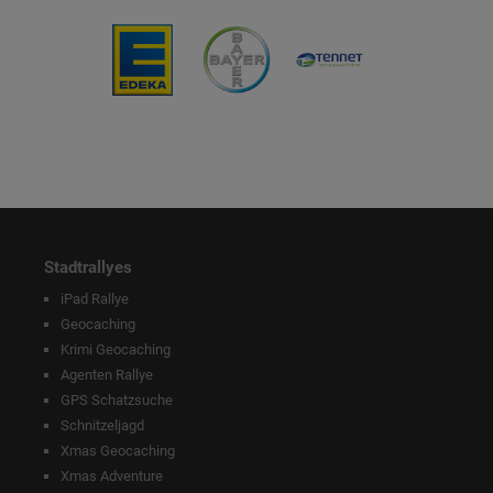
Stadtrallyes
iPad Rallye
Geocaching
Krimi Geocaching
Agenten Rallye
GPS Schatzsuche
Schnitzeljagd
Xmas Geocaching
Xmas Adventure