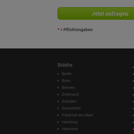
*
= Pflichtangaben
Städte
Berlin
Bonn
Bremen
Dortmund
Dresden
Düsseldorf
Frankfurt am Main
Hamburg
Hannover