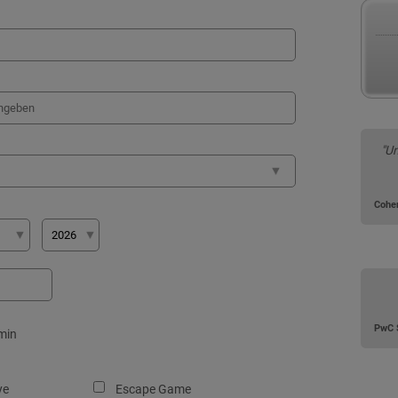
"U
Cohe
PwC 
min
ye
Escape Game