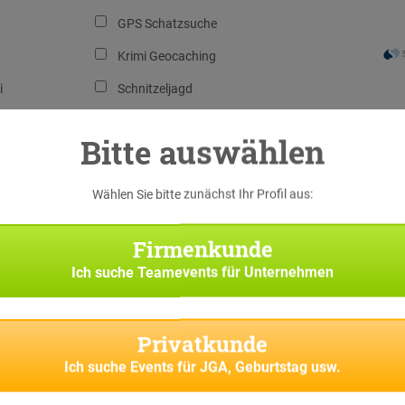
GPS Schatzsuche
Krimi Geocaching
i
Schnitzeljagd
ure
Xmas Geocaching
Bitte auswählen
n
Wählen Sie bitte zunächst Ihr Profil aus:
Firmenkunde
Ich suche
Teamevents für Unternehmen
Privatkunde
Ich suche
Events für JGA, Geburtstag usw.