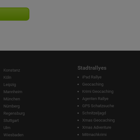
Stadtrallyes
Konstanz
iPad Rallye
Köln
Geocaching
Leipzig
Krimi Geocaching
Mannheim
Agenten Rallye
München
GPS Schatzsuche
Nürnberg
Schnitzeljagd
Regensburg
Xmas Geocaching
Stuttgart
Xmas Adventure
Ulm
Mitmachkrimi
Wiesbaden