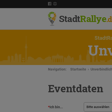
Stadt
Rallye
.
StadtRa
Unv
Navigation:
Startseite
Unverbindlic
Eventdaten
*
Ich bin...