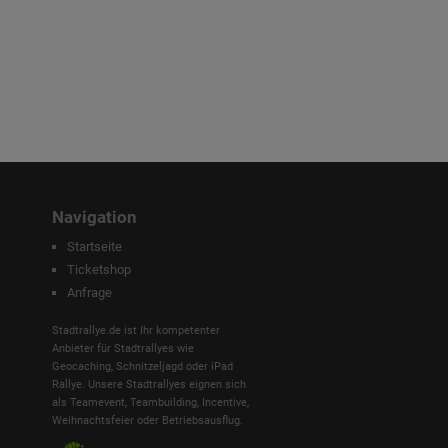
Navigation
Startseite
Ticketshop
Anfrage
Stadtrallye.de ist Ihr kompetenter
Anbieter für Stadtrallyes wie
Geocaching, Schnitzeljagd oder iPad
Rallye. Unsere Stadtrallyes eignen sich
als Teamevent, Teambuilding, Incentive,
Weihnachtsfeier oder Betriebsausflug.