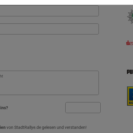
eins?
ien
von StadtRallye.de gelesen und verstanden!