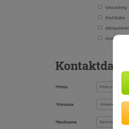
Geocaching
iPad Rallye
Mitmachkrim
Xmas Advent
Kontaktdate
*
Firma
*
Vorname
*
Nachname