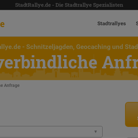
StadtRallye.de - Die Stadtrallye Spezialisten
de
Stadtrallyes
llye.de
- Schnitzeljagden, Geocaching und Stad
erbindliche Anf
he Anfrage