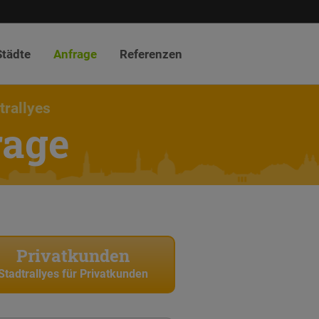
Städte
Anfrage
Referenzen
trallyes
rage
Privatkunden
Stadtrallyes für Privatkunden