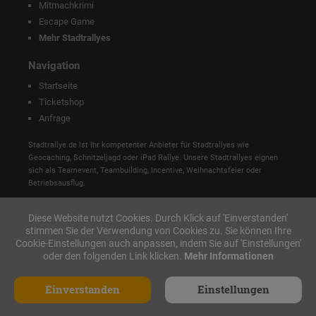
Mitmachkrimi
Escape Game
Mehr Stadtrallyes
Navigation
Startseite
Ticketshop
Anfrage
Stadtrallye.de ist Ihr kompetenter Anbieter für Stadtrallyes wie
Geocaching, Schnitzeljagd oder iPad Rallye. Unsere Stadtrallyes eignen
sich als Teamevent, Teambuilding, Incentive, Weihnachtsfeier oder
Betriebsausflug.
Diese Website nutzt Cookies. Durch Klick auf 'Einverstanden'
stimmen Sie der Verwendung von Cookies zu. Sie können Ihre
Cookie-Einstellungen auch anpassen, indem Sie auf 'Einstellungen'
oder den folgenden Link klicken.
Mehr Informationen
Einverstanden
Einstellungen
Made with ♥ in Nürnberg