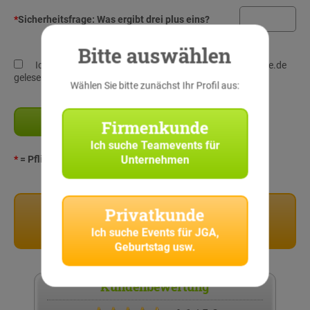
*
Sicherheitsfrage:
Was ergibt drei plus eins?
Bitte auswählen
Ich habe die
Datenschutz-Richtlinien
von StadtRallye.de
gelesen und verstanden!
Wählen Sie bitte zunächst Ihr Profil aus:
Firmenkunde
Ich suche
Teamevents für
Unternehmen
*
= Pflichtangaben
Privatkunden
Privatkunde
Stadtrallyes für Privatkunden
Ich suche
Events für JGA,
Geburtstag usw.
Kundenbewertung