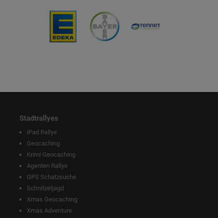
Stadtrallyes
iPad Rallye
Geocaching
Krimi Geocaching
Agenten Rallye
GPS Schatzsuche
Schnitzeljagd
Xmas Geocaching
Xmas Adventure