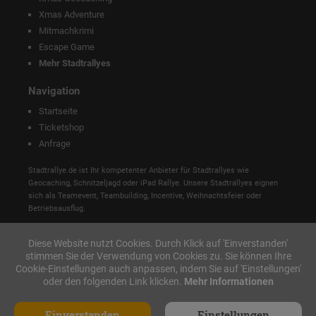
Xmas Adventure
Mitmachkrimi
Escape Game
Mehr Stadtrallyes
Navigation
Startseite
Ticketshop
Anfrage
Stadtrallye.de ist Ihr kompetenter Anbieter für Stadtrallyes wie
Geocaching, Schnitzeljagd oder iPad Rallye. Unsere Stadtrallyes eignen
sich als Teamevent, Teambuilding, Incentive, Weihnachtsfeier oder
Betriebsausflug.
Diese Website nutzt Cookies. Durch Klick auf 'Einverstanden'
stimmen Sie der Verwendung von Cookies zu. Sie können Ihre
Cookie-Einstellungen auch anpassen, indem Sie auf 'Einstellungen'
oder den folgenden Link klicken.
Mehr Informationen
Einverstanden
Einstellungen