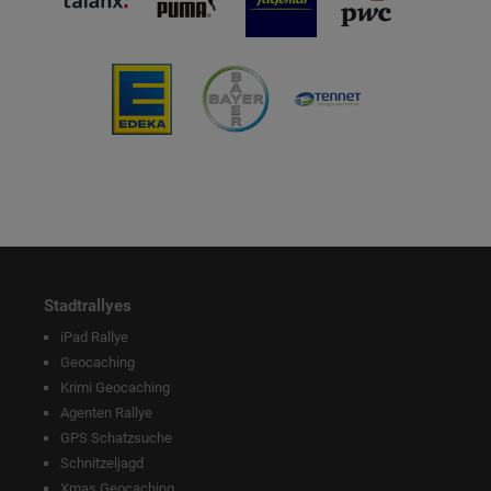
Stadtrallyes
iPad Rallye
Geocaching
Krimi Geocaching
Agenten Rallye
GPS Schatzsuche
Schnitzeljagd
Xmas Geocaching