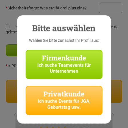
*
Sicherheitsfrage:
Was ergibt drei plus eins?
Bitte auswählen
Ich habe die
Datenschutz-Richtlinien
von StadtRallye.de
gelesen und verstanden!
Wählen Sie bitte zunächst Ihr Profil aus:
Firmenkunde
Ich suche
Teamevents für
*
= Pflichtangaben
Unternehmen
Privatkunden
Privatkunde
Stadtrallyes für Privatkunden
Ich suche
Events für JGA,
Geburtstag usw.
Kundenbewertung