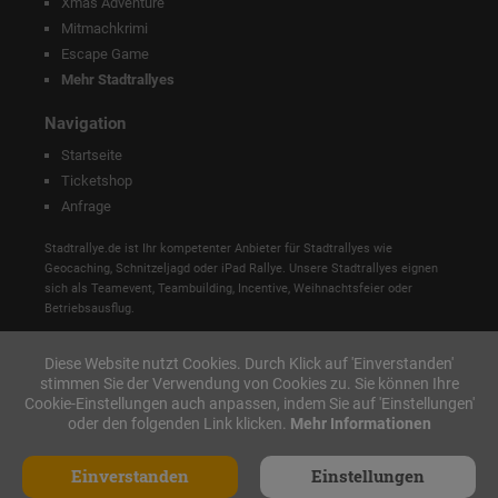
Xmas Adventure
Mitmachkrimi
Escape Game
Mehr Stadtrallyes
Navigation
Startseite
Ticketshop
Anfrage
Stadtrallye.de ist Ihr kompetenter Anbieter für Stadtrallyes wie
Geocaching, Schnitzeljagd oder iPad Rallye. Unsere Stadtrallyes eignen
sich als Teamevent, Teambuilding, Incentive, Weihnachtsfeier oder
Betriebsausflug.
Diese Website nutzt Cookies. Durch Klick auf 'Einverstanden'
stimmen Sie der Verwendung von Cookies zu. Sie können Ihre
Cookie-Einstellungen auch anpassen, indem Sie auf 'Einstellungen'
oder den folgenden Link klicken.
Mehr Informationen
Einverstanden
Einstellungen