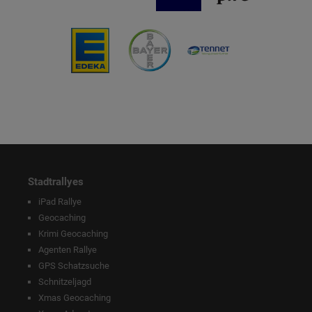
Stadtrallyes
iPad Rallye
Geocaching
Krimi Geocaching
Agenten Rallye
GPS Schatzsuche
Schnitzeljagd
Xmas Geocaching