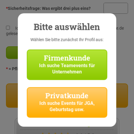
*
Sicherheitsfrage:
Was ergibt drei plus eins?
Bitte auswählen
Ich habe die
Datenschutz-Richtlinien
von StadtRallye.de
gelesen und verstanden!
Wählen Sie bitte zunächst Ihr Profil aus:
Firmenkunde
Ich suche
Teamevents für
*
= Pflichtangaben
Unternehmen
Privatkunden
Privatkunde
Stadtrallyes für Privatkunden
Ich suche
Events für JGA,
Geburtstag usw.
Kundenbewertung